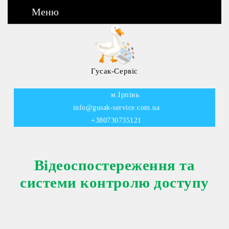
Меню
Гусак-Сервіс
м.Ірпінь
info@gusak-service.com.ua
+380730735121
Відеоспостереження та
системи контролю доступу