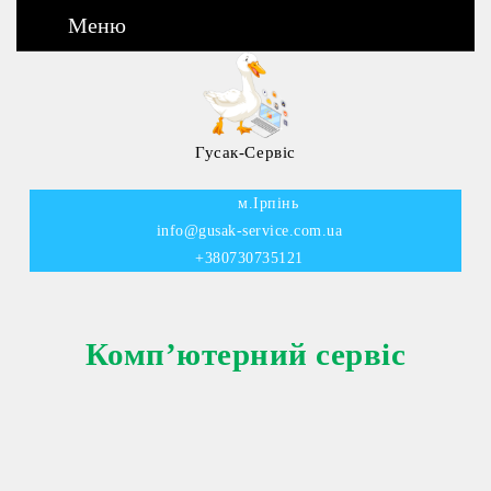
Меню
Гусак-Сервіс
м.Ірпінь
info@gusak-service.com.ua
+380730735121
Комп’ютерний сервіс